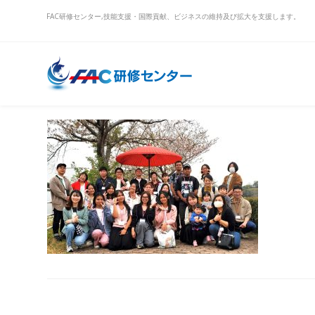
FAC研修センター,技能支援・国際貢献、ビジネスの維持及び拡大を支援します。