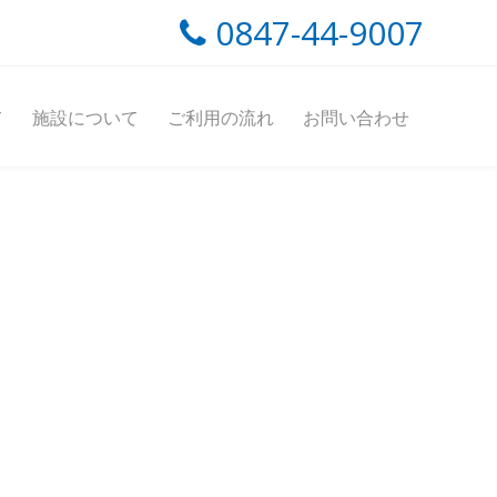
0847-44-9007
.
て
施設について
ご利用の流れ
お問い合わせ